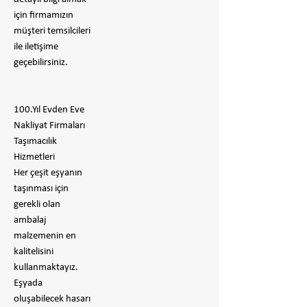
için firmamızın
müşteri temsilcileri
ile iletişime
geçebilirsiniz.
100.Yıl Evden Eve
Nakliyat Firmaları
Taşımacılık
Hizmetleri
Her çeşit eşyanın
taşınması için
gerekli olan
ambalaj
malzemenin en
kalitelisini
kullanmaktayız.
Eşyada
oluşabilecek hasarı