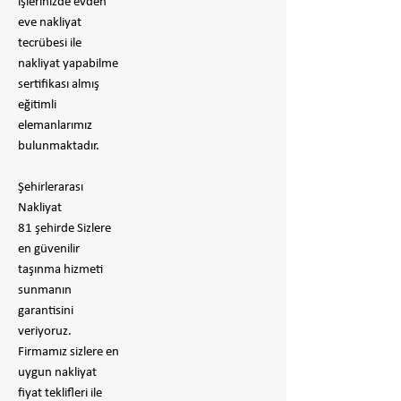
işlerinizde evden
eve nakliyat
tecrübesi ile
nakliyat yapabilme
sertifikası almış
eğitimli
elemanlarımız
bulunmaktadır.
Şehirlerarası
Nakliyat
81 şehirde Sizlere
en güvenilir
taşınma hizmeti
sunmanın
garantisini
veriyoruz.
Firmamız sizlere en
uygun nakliyat
fiyat teklifleri ile