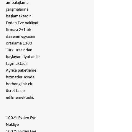
ambalajlama
çalışmalarına
başlamaktadır.
Evden Eve nakliyat
firması 2+1 bir
dairenin eşyasını
ortalama 1300
Türk Lirasından
başlayan fiyatlar ile
taşımaktadır.
Ayrıca paketleme
hizmetleri içinde
herhangi bir ek
ücret talep
edilmemektedir.
100.Yıl Evden Eve
Nakliye
100.Yıl Evden Eve