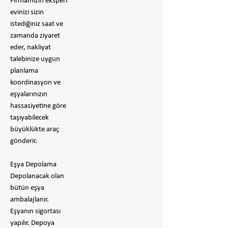
Firmamızın eksperi
evinizi sizin
istediğiniz saat ve
zamanda ziyaret
eder, nakliyat
talebinize uygun
planlama
koordinasyon ve
eşyalarınızın
hassasiyetine göre
taşıyabilecek
büyüklükte araç
gönderir.
Eşya Depolama
Depolanacak olan
bütün eşya
ambalajlanır.
Eşyanın sigortası
yapılır. Depoya