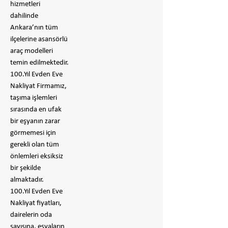
hizmetleri
dahilinde
Ankara’nın tüm
ilçelerine asansörlü
araç modelleri
temin edilmektedir.
100.Yıl Evden Eve
Nakliyat Firmamız,
taşıma işlemleri
sırasında en ufak
bir eşyanın zarar
görmemesi için
gerekli olan tüm
önlemleri eksiksiz
bir şekilde
almaktadır.
100.Yıl Evden Eve
Nakliyat fiyatları,
dairelerin oda
sayısına, eşyaların