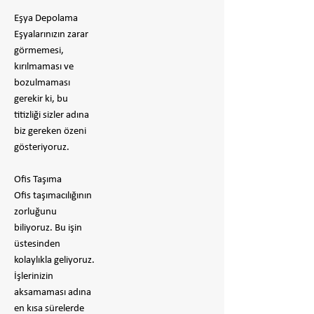
Eşya Depolama
Eşyalarınızın zarar
görmemesi,
kırılmaması ve
bozulmaması
gerekir ki, bu
titizliği sizler adına
biz gereken özeni
gösteriyoruz.
Ofis Taşıma
Ofis taşımacılığının
zorluğunu
biliyoruz. Bu işin
üstesinden
kolaylıkla geliyoruz.
İşlerinizin
aksamaması adına
en kısa sürelerde