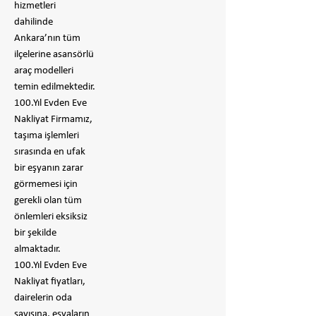
hizmetleri
dahilinde
Ankara’nın tüm
ilçelerine asansörlü
araç modelleri
temin edilmektedir.
100.Yıl Evden Eve
Nakliyat Firmamız,
taşıma işlemleri
sırasında en ufak
bir eşyanın zarar
görmemesi için
gerekli olan tüm
önlemleri eksiksiz
bir şekilde
almaktadır.
100.Yıl Evden Eve
Nakliyat fiyatları,
dairelerin oda
sayısına, eşyaların