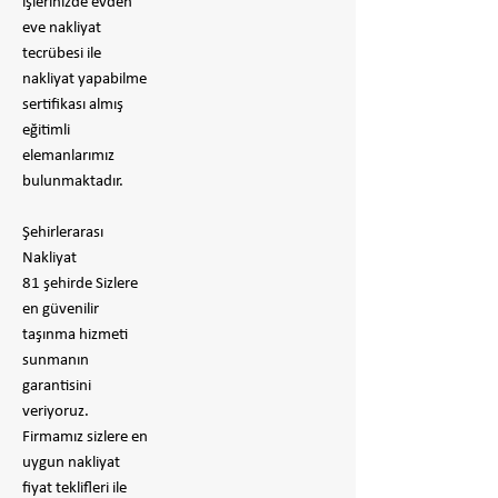
işlerinizde evden
eve nakliyat
tecrübesi ile
nakliyat yapabilme
sertifikası almış
eğitimli
elemanlarımız
bulunmaktadır.
Şehirlerarası
Nakliyat
81 şehirde Sizlere
en güvenilir
taşınma hizmeti
sunmanın
garantisini
veriyoruz.
Firmamız sizlere en
uygun nakliyat
fiyat teklifleri ile