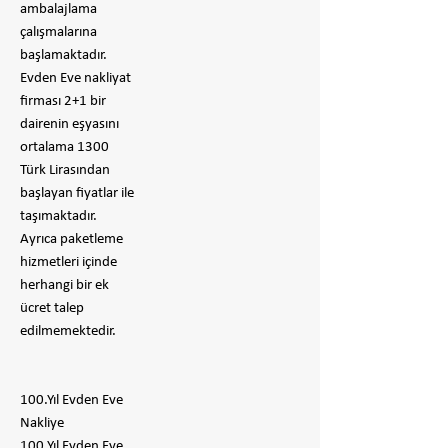
ambalajlama
çalışmalarına
başlamaktadır.
Evden Eve nakliyat
firması 2+1 bir
dairenin eşyasını
ortalama 1300
Türk Lirasından
başlayan fiyatlar ile
taşımaktadır.
Ayrıca paketleme
hizmetleri içinde
herhangi bir ek
ücret talep
edilmemektedir.
100.Yıl Evden Eve
Nakliye
100.Yıl Evden Eve