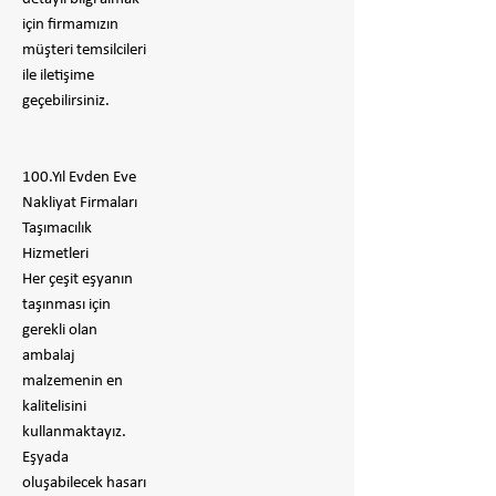
için firmamızın
müşteri temsilcileri
ile iletişime
geçebilirsiniz.
100.Yıl Evden Eve
Nakliyat Firmaları
Taşımacılık
Hizmetleri
Her çeşit eşyanın
taşınması için
gerekli olan
ambalaj
malzemenin en
kalitelisini
kullanmaktayız.
Eşyada
oluşabilecek hasarı