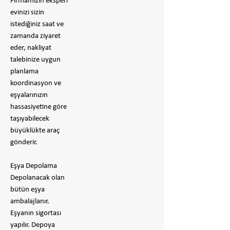
Firmamızın eksperi
evinizi sizin
istediğiniz saat ve
zamanda ziyaret
eder, nakliyat
talebinize uygun
planlama
koordinasyon ve
eşyalarınızın
hassasiyetine göre
taşıyabilecek
büyüklükte araç
gönderir.
Eşya Depolama
Depolanacak olan
bütün eşya
ambalajlanır.
Eşyanın sigortası
yapılır. Depoya