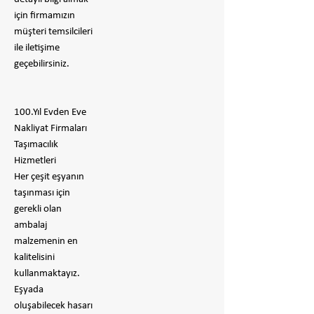
için firmamızın
müşteri temsilcileri
ile iletişime
geçebilirsiniz.
100.Yıl Evden Eve
Nakliyat Firmaları
Taşımacılık
Hizmetleri
Her çeşit eşyanın
taşınması için
gerekli olan
ambalaj
malzemenin en
kalitelisini
kullanmaktayız.
Eşyada
oluşabilecek hasarı