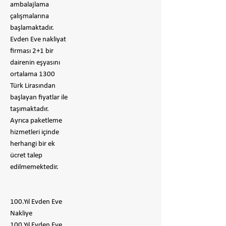
ambalajlama
çalışmalarına
başlamaktadır.
Evden Eve nakliyat
firması 2+1 bir
dairenin eşyasını
ortalama 1300
Türk Lirasından
başlayan fiyatlar ile
taşımaktadır.
Ayrıca paketleme
hizmetleri içinde
herhangi bir ek
ücret talep
edilmemektedir.
100.Yıl Evden Eve
Nakliye
100.Yıl Evden Eve