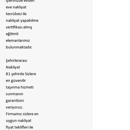
işlerinizde evden
eve nakliyat
tecrübesi ile
nakliyat yapabilme
sertifikası almış
eğitimli
elemanlarımız
bulunmaktadır.
Şehirlerarası
Nakliyat
81 şehirde Sizlere
en güvenilir
taşınma hizmeti
sunmanın
garantisini
veriyoruz.
Firmamız sizlere en
uygun nakliyat
fiyat teklifleri ile