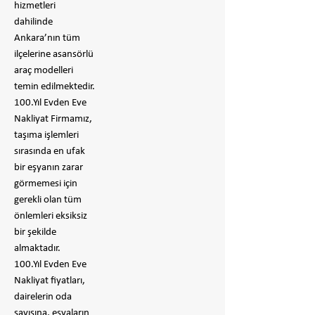
hizmetleri
dahilinde
Ankara’nın tüm
ilçelerine asansörlü
araç modelleri
temin edilmektedir.
100.Yıl Evden Eve
Nakliyat Firmamız,
taşıma işlemleri
sırasında en ufak
bir eşyanın zarar
görmemesi için
gerekli olan tüm
önlemleri eksiksiz
bir şekilde
almaktadır.
100.Yıl Evden Eve
Nakliyat fiyatları,
dairelerin oda
sayısına, eşyaların