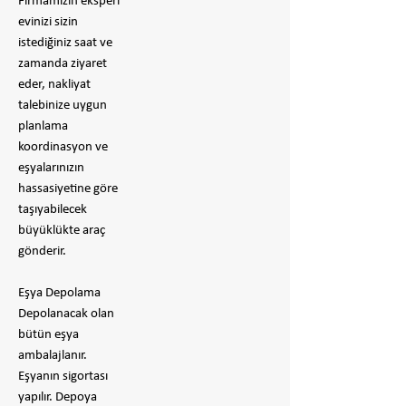
Firmamızın eksperi
evinizi sizin
istediğiniz saat ve
zamanda ziyaret
eder, nakliyat
talebinize uygun
planlama
koordinasyon ve
eşyalarınızın
hassasiyetine göre
taşıyabilecek
büyüklükte araç
gönderir.
Eşya Depolama
Depolanacak olan
bütün eşya
ambalajlanır.
Eşyanın sigortası
yapılır. Depoya