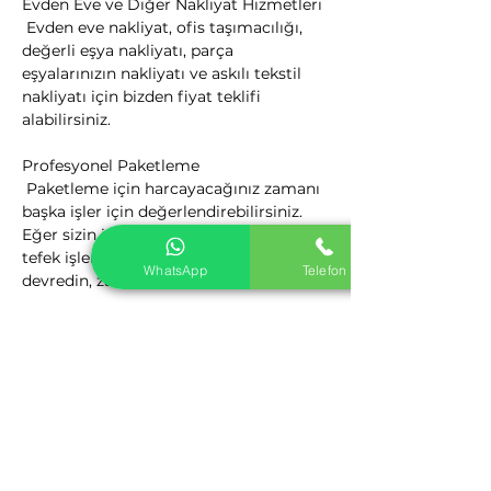
Evden Eve ve Diğer Nakliyat Hizmetleri

 Evden eve nakliyat, ofis taşımacılığı, 
değerli eşya nakliyatı, parça 
eşyalarınızın nakliyatı ve askılı tekstil 
nakliyatı için bizden fiyat teklifi 
alabilirsiniz.
Profesyonel Paketleme

 Paketleme için harcayacağınız zamanı 
başka işler için değerlendirebilirsiniz. 
Eğer sizin için vakit nakit ise böyle ufak 
tefek işlerin hepsini profesyonellere 
WhatsApp
Telefon
devredin, zaman size kalsın.
Kalite Politikamız

 Nakliyat Hizmetlerinden Kaliteyi 
firmamız ile yakalayın. Nakliyat 
Sektörüne yeni bir bakış açısı getiren 
firmamız, yenilikçi ve müşteri odaklı 
kalite anlayış ile sizlere hizmet 
vermektedir.