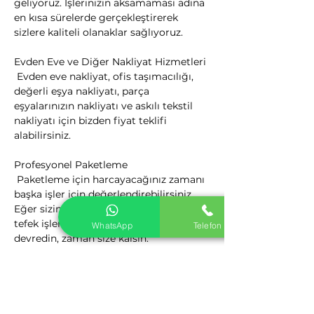
geliyoruz. İşlerinizin aksamaması adına 
en kısa sürelerde gerçekleştirerek 
sizlere kaliteli olanaklar sağlıyoruz.
Evden Eve ve Diğer Nakliyat Hizmetleri

 Evden eve nakliyat, ofis taşımacılığı, 
değerli eşya nakliyatı, parça 
eşyalarınızın nakliyatı ve askılı tekstil 
nakliyatı için bizden fiyat teklifi 
alabilirsiniz.
Profesyonel Paketleme

 Paketleme için harcayacağınız zamanı 
başka işler için değerlendirebilirsiniz. 
Eğer sizin için vakit nakit ise böyle ufak 
tefek işlerin hepsini profesyonellere 
WhatsApp
Telefon
devredin, zaman size kalsın.
Kalite Politikamız

 Nakliyat Hizmetlerinden Kaliteyi 
firmamız ile yakalayın. Nakliyat 
Sektörüne yeni bir bakış açısı getiren 