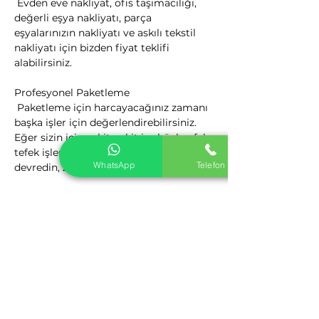
 Evden eve nakliyat, ofis taşımacılığı, 
değerli eşya nakliyatı, parça 
eşyalarınızın nakliyatı ve askılı tekstil 
nakliyatı için bizden fiyat teklifi 
alabilirsiniz.
Profesyonel Paketleme

 Paketleme için harcayacağınız zamanı 
başka işler için değerlendirebilirsiniz. 
Eğer sizin için vakit nakit ise böyle ufak 
tefek işlerin hepsini profesyonellere 
WhatsApp
Telefon
devredin, zaman size kalsın.
Kalite Politikamız

 Nakliyat Hizmetlerinden Kaliteyi 
firmamız ile yakalayın. Nakliyat 
Sektörüne yeni bir bakış açısı getiren 
firmamız, yenilikçi ve müşteri odaklı 
kalite anlayış ile sizlere hizmet 
vermektedir.
Karataş Evden Eve Nakliyat