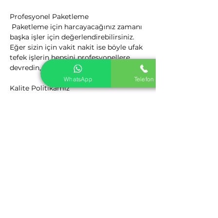
Profesyonel Paketleme

 Paketleme için harcayacağınız zamanı 
başka işler için değerlendirebilirsiniz. 
Eğer sizin için vakit nakit ise böyle ufak 
tefek işlerin hepsini profesyonellere 
devredin, zaman size kalsın.
WhatsApp
Telefon
Kalite Politikamız

 Nakliyat Hizmetlerinden Kaliteyi 
firmamız ile yakalayın. Nakliyat 
Sektörüne yeni bir bakış açısı getiren 
firmamız, yenilikçi ve müşteri odaklı 
kalite anlayış ile sizlere hizmet 
vermektedir.
Kayaş Evden Eve Nakliyat
Nasıl Çalışıyoruz

 Kayaş Evden Eve Nakliyat Tüm ev 
eşyaların firmamız tarafımızdan 
paketlenir ve taşınır, demonte ve 