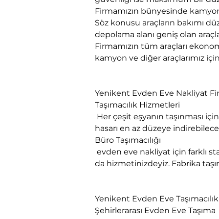
Firmamızın bünyesinde kamyon, 
Söz konusu araçların bakımı düze
depolama alanı geniş olan araçla
Firmamızın tüm araçları ekonomi
kamyon ve diğer araçlarımız için 
Yenikent Evden Eve Nakliyat Fi
Taşımacılık Hizmetleri

 Her çeşit eşyanın taşınması için gerekli olan ambalaj malzemenin en kalitelisini kullanmaktayız. Eşyada oluşabilecek 
hasarı en az düzeye indirebil
Büro Taşımacılığı

 evden eve nakliyat için farklı standartlardaki araçlarımız ve profesyonel ekibimizle her türlü kurumsal taşınmalarınızda 
da hizmetinizdeyiz. Fabrika taşım
Yenikent Evden Eve Taşımacılık
Şehirlerarası Evden Eve Taşıma
