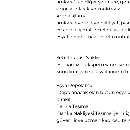
 Ankara’dan diğer şehirlere, gerekse diğer şehirlerden Ankara’ya evden eve nakliyat ve taşıma hizmetleri sorunsuz ve 
sigortalı olarak vermekteyiz.
Ambalajlama

 Ankara evden eve nakliyat, paketlenmesi yapılacak eşyanın cinsine ve hacmine göre muhtelif ebatlarda karton kutular 
ve ambalaj malzemeleri kullanılm
eşyalar havalı naylonlarla muhafa
Şehirlerarası Nakliyat

 Firmamızın eksperi evinizi sizin istediğiniz saat ve zamanda ziyaret eder, nakliyat talebinize uygun planlama 
koordinasyon ve eşyalarınızın h
Eşya Depolama

 Depolanacak olan bütün eşya ambalajlanır. Eşyanın sigortası yapılır. Depoya nakliyesi yapılır. İçinde ambalajlı bir şekilde 
bırakılır
​Banka Taşıma

 Banka Nakliyesi Taşıma Şehir içi Şehirlerarası Banka Ofis Nakliyesi Taşımacılık Profesyonel Banka taşıma firmamızın 
güvenilir ve uzman kadrosu tara