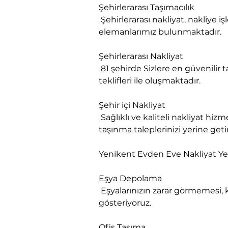
Şehirlerarası Taşımacılık

 Şehirlerarası nakliyat, nakliye işlerinizde evden eve nakliyat tecrübesi ile nakliyat yapabilme sertifikası almış eğitimli 
elemanlarımız bulunmaktadır.
Şehirlerarası Nakliyat

 81 şehirde Sizlere en güvenilir taşınma hizmeti sunmanın garantisini veriyoruz. Firmamız sizlere en uygun nakliyat fiyat 
teklifleri ile oluşmaktadır.
Şehir içi Nakliyat

 Sağlıklı ve kaliteli nakliyat hizmetlerini vermek adına her daim hizmetinizdeyiz. Firmamız bu alanda varolan tüm 
taşınma taleplerinizi yerine geti
Yenikent Evden Eve Nakliyat Y
Eşya Depolama

 Eşyalarınızın zarar görmemesi, kırılmaması ve bozulmaması gerekir ki, bu titizliği sizler adına biz gereken özeni 
gösteriyoruz.
Ofis Taşıma
