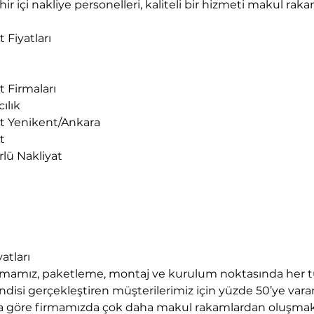
r içi nakliye personelleri, kaliteli bir hizmeti makul rak
 Fiyatları
e
t Firmaları
ılık
at Yenikent/Ankara
t
rlü Nakliyat
atları
rmamız, paketleme, montaj ve kurulum noktasında her tü
disi gerçekleştiren müşterilerimiz için yüzde 50’ye varan
arına göre firmamızda çok daha makul rakamlardan oluşmak