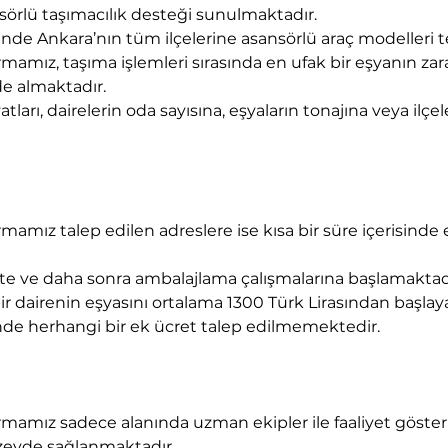
nsörlü taşımacılık desteği sunulmaktadır. 
ilinde Ankara’nın tüm ilçelerine asansörlü araç modelleri
amız, taşıma işlemleri sırasında en ufak bir eşyanın zar
de almaktadır.
ları, dairelerin oda sayısına, eşyaların tonajına veya ilç
amız talep edilen adreslere ise kısa bir süre içerisinde 
e ve daha sonra ambalajlama çalışmalarına başlamaktad
r dairenin eşyasını ortalama 1300 Türk Lirasından başlayan
nde herhangi bir ek ücret talep edilmemektedir.
mamız sadece alanında uzman ekipler ile faaliyet göster
zeyde sağlanmaktadır.