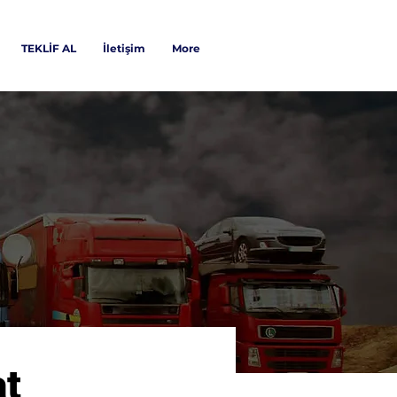
TEKLİF AL
İletişim
More
at