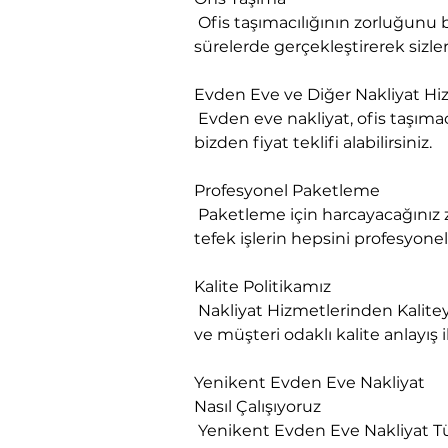
 Ofis taşımacılığının zorluğunu biliyoruz. Bu işin üstesinden kolaylıkla geliyoruz. İşlerinizin aksamaması adına en kısa 
sürelerde gerçekleştirerek sizlere
Evden Eve ve Diğer Nakliyat Hiz
 Evden eve nakliyat, ofis taşımacılığı, değerli eşya nakliyatı, parça eşyalarınızın nakliyatı ve askılı tekstil nakliyatı için 
bizden fiyat teklifi alabilirsiniz.
Profesyonel Paketleme

 Paketleme için harcayacağınız zamanı başka işler için değerlendirebilirsiniz. Eğer sizin için vakit nakit ise böyle ufak 
tefek işlerin hepsini profesyonel
Kalite Politikamız

 Nakliyat Hizmetlerinden Kaliteyi firmamız ile yakalayın. Nakliyat Sektörüne yeni bir bakış açısı getiren firmamız, yenilikçi 
ve müşteri odaklı kalite anlayış 
Yenikent Evden Eve Nakliyat
Nasıl Çalışıyoruz

 Yenikent Evden Eve Nakliyat Tüm ev eşyaların firmamız tarafımızdan paketlenir ve taşınır, demonte ve montaj yapılır, 