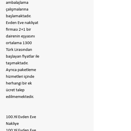
ambalajlama
çalışmalarına
başlamaktadır.
Evden Eve nakliyat
firması 2+1 bir
dairenin eşyasını
ortalama 1300
Türk Lirasından
başlayan fiyatlar ile
taşımaktadır.
Ayrıca paketleme
hizmetleri içinde
herhangi bir ek
ücret talep
edilmemektedir.
100.Yıl Evden Eve
Nakliye
100.Yıl Evden Eve