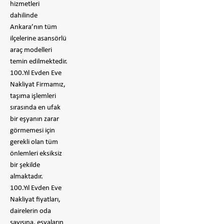
hizmetleri
dahilinde
Ankara’nın tüm
ilçelerine asansörlü
araç modelleri
temin edilmektedir.
100.Yıl Evden Eve
Nakliyat Firmamız,
taşıma işlemleri
sırasında en ufak
bir eşyanın zarar
görmemesi için
gerekli olan tüm
önlemleri eksiksiz
bir şekilde
almaktadır.
100.Yıl Evden Eve
Nakliyat fiyatları,
dairelerin oda
sayısına, eşyaların