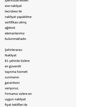
işlerinizde evden
eve nakliyat
tecrübesi ile
nakliyat yapabilme
sertifikası almış
eğitimli
elemanlarımız
bulunmaktadır.
Şehirlerarası
Nakliyat
81 şehirde Sizlere
en güvenilir
taşınma hizmeti
sunmanın
garantisini
veriyoruz.
Firmamız sizlere en
uygun nakliyat
fiyat teklifleri ile