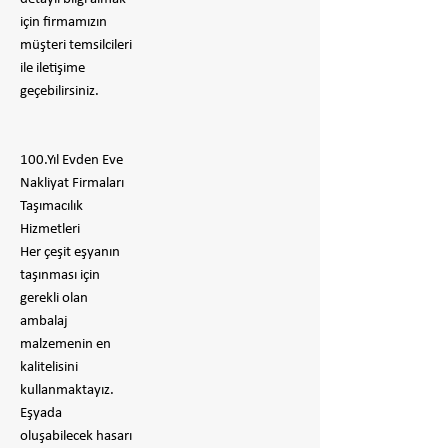
için firmamızın
müşteri temsilcileri
ile iletişime
geçebilirsiniz.
100.Yıl Evden Eve
Nakliyat Firmaları
Taşımacılık
Hizmetleri
Her çeşit eşyanın
taşınması için
gerekli olan
ambalaj
malzemenin en
kalitelisini
kullanmaktayız.
Eşyada
oluşabilecek hasarı