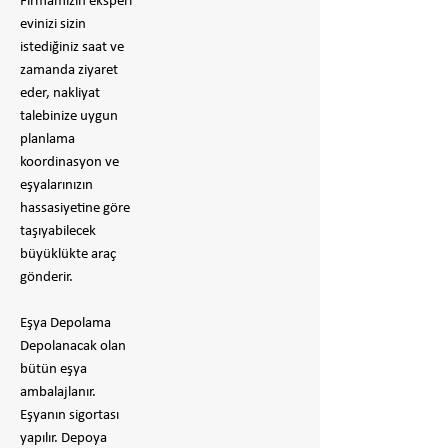
Firmamızın eksperi
evinizi sizin
istediğiniz saat ve
zamanda ziyaret
eder, nakliyat
talebinize uygun
planlama
koordinasyon ve
eşyalarınızın
hassasiyetine göre
taşıyabilecek
büyüklükte araç
gönderir.
Eşya Depolama
Depolanacak olan
bütün eşya
ambalajlanır.
Eşyanın sigortası
yapılır. Depoya