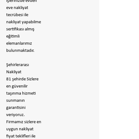
işlerinizde evden
eve nakliyat
tecrübesi ile
nakliyat yapabilme
sertifikası almış
eğitimli
elemanlarımız
bulunmaktadır.
Şehirlerarası
Nakliyat
81 şehirde Sizlere
en güvenilir
taşınma hizmeti
sunmanın
garantisini
veriyoruz.
Firmamız sizlere en
uygun nakliyat
fiyat teklifleri ile