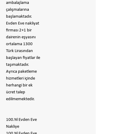
ambalajlama
çalışmalarına
başlamaktadır.
Evden Eve nakliyat
firması 2+1 bir
dairenin eşyasını
ortalama 1300
Türk Lirasından
başlayan fiyatlar ile
taşımaktadır.
Ayrıca paketleme
hizmetleri içinde
herhangi bir ek
ücret talep
edilmemektedir.
100.Yıl Evden Eve
Nakliye
100.Yıl Evden Eve