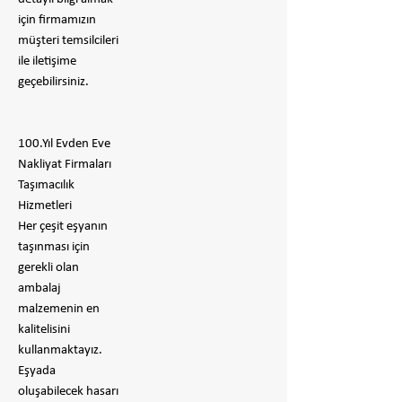
için firmamızın
müşteri temsilcileri
ile iletişime
geçebilirsiniz.
100.Yıl Evden Eve
Nakliyat Firmaları
Taşımacılık
Hizmetleri
Her çeşit eşyanın
taşınması için
gerekli olan
ambalaj
malzemenin en
kalitelisini
kullanmaktayız.
Eşyada
oluşabilecek hasarı