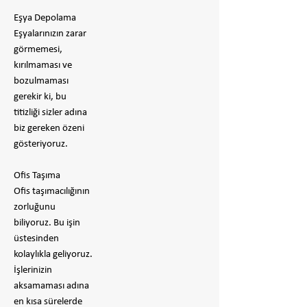
Eşya Depolama
Eşyalarınızın zarar
görmemesi,
kırılmaması ve
bozulmaması
gerekir ki, bu
titizliği sizler adına
biz gereken özeni
gösteriyoruz.
Ofis Taşıma
Ofis taşımacılığının
zorluğunu
biliyoruz. Bu işin
üstesinden
kolaylıkla geliyoruz.
İşlerinizin
aksamaması adına
en kısa sürelerde