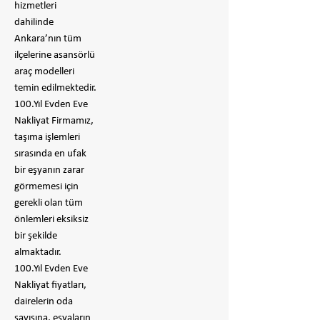
hizmetleri
dahilinde
Ankara’nın tüm
ilçelerine asansörlü
araç modelleri
temin edilmektedir.
100.Yıl Evden Eve
Nakliyat Firmamız,
taşıma işlemleri
sırasında en ufak
bir eşyanın zarar
görmemesi için
gerekli olan tüm
önlemleri eksiksiz
bir şekilde
almaktadır.
100.Yıl Evden Eve
Nakliyat fiyatları,
dairelerin oda
sayısına, eşyaların