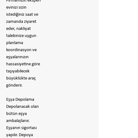
Firmamızın eksperi
evinizi sizin
istediğiniz saat ve
zamanda ziyaret
eder, nakliyat
talebinize uygun
planlama
koordinasyon ve
eşyalarınızın
hassasiyetine göre
taşıyabilecek
büyüklükte araç
gönderir.
Eşya Depolama
Depolanacak olan
bütün eşya
ambalajlanır.
Eşyanın sigortası
yapılır. Depoya