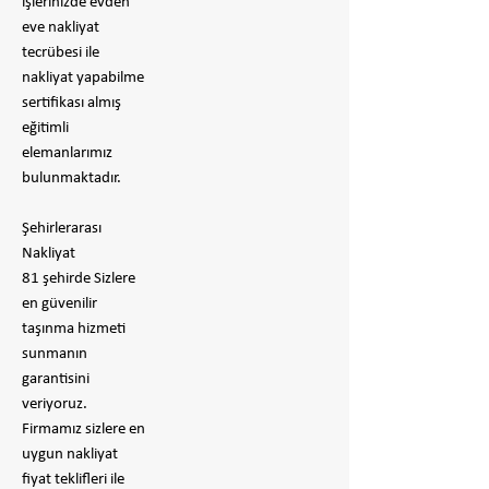
işlerinizde evden
eve nakliyat
tecrübesi ile
nakliyat yapabilme
sertifikası almış
eğitimli
elemanlarımız
bulunmaktadır.
Şehirlerarası
Nakliyat
81 şehirde Sizlere
en güvenilir
taşınma hizmeti
sunmanın
garantisini
veriyoruz.
Firmamız sizlere en
uygun nakliyat
fiyat teklifleri ile