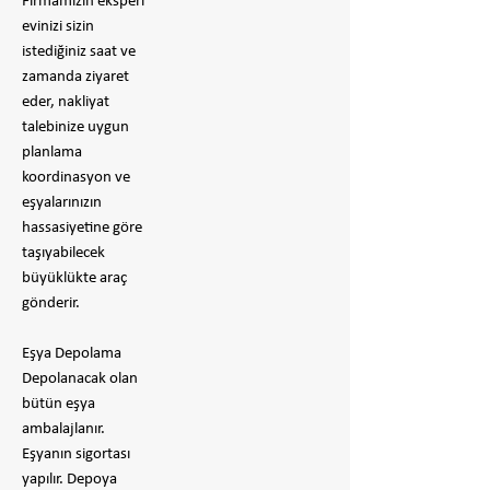
Firmamızın eksperi
evinizi sizin
istediğiniz saat ve
zamanda ziyaret
eder, nakliyat
talebinize uygun
planlama
koordinasyon ve
eşyalarınızın
hassasiyetine göre
taşıyabilecek
büyüklükte araç
gönderir.
Eşya Depolama
Depolanacak olan
bütün eşya
ambalajlanır.
Eşyanın sigortası
yapılır. Depoya