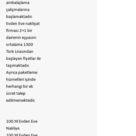
ambalajlama
çalışmalarına
başlamaktadır.
Evden Eve nakliyat
firması 2+1 bir
dairenin eşyasını
ortalama 1300
Türk Lirasından
başlayan fiyatlar ile
taşımaktadır.
Ayrıca paketleme
hizmetleri içinde
herhangi bir ek
ücret talep
edilmemektedir.
100.Yıl Evden Eve
Nakliye
100.Yıl Evden Eve