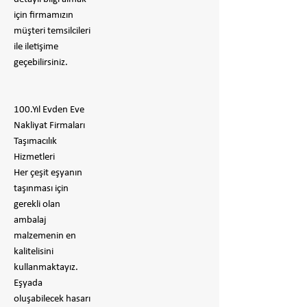
için firmamızın
müşteri temsilcileri
ile iletişime
geçebilirsiniz.
100.Yıl Evden Eve
Nakliyat Firmaları
Taşımacılık
Hizmetleri
Her çeşit eşyanın
taşınması için
gerekli olan
ambalaj
malzemenin en
kalitelisini
kullanmaktayız.
Eşyada
oluşabilecek hasarı