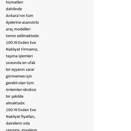
hizmetleri
dahilinde
Ankara’nın tüm
ilçelerine asansörlü
araç modelleri
temin edilmektedir.
100.Yıl Evden Eve
Nakliyat Firmamız,
taşıma işlemleri
sırasında en ufak
bir eşyanın zarar
görmemesi için
gerekli olan tüm
önlemleri eksiksiz
bir şekilde
almaktadır.
100.Yıl Evden Eve
Nakliyat fiyatları,
dairelerin oda
sayısına, eşyaların