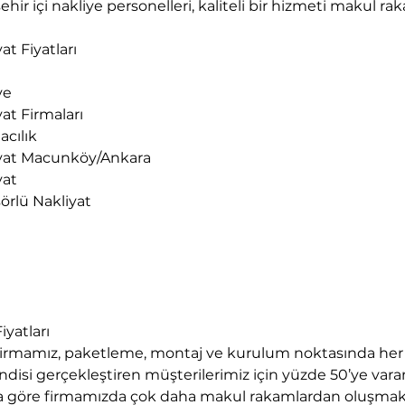
r içi nakliye personelleri, kaliteli bir hizmeti makul ra
t Fiyatları
ye
at Firmaları
acılık
iyat Macunköy/Ankara
yat
örlü Nakliyat
yatları
rmamız, paketleme, montaj ve kurulum noktasında her t
disi gerçekleştiren müşterilerimiz için yüzde 50’ye varan
arına göre firmamızda çok daha makul rakamlardan oluşmak