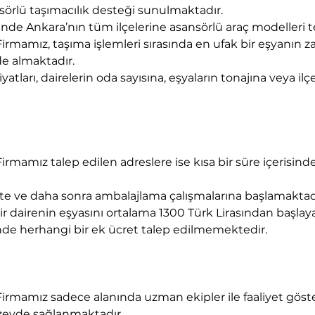
nsörlü taşımacılık desteği sunulmaktadır. 
ilinde Ankara’nın tüm ilçelerine asansörlü araç modelleri
mamız, taşıma işlemleri sırasında en ufak bir eşyanın za
de almaktadır.
tları, dairelerin oda sayısına, eşyaların tonajına veya il
mamız talep edilen adreslere ise kısa bir süre içerisinde
e ve daha sonra ambalajlama çalışmalarına başlamaktad
r dairenin eşyasını ortalama 1300 Türk Lirasından başlayan
nde herhangi bir ek ücret talep edilmemektedir.
rmamız sadece alanında uzman ekipler ile faaliyet göste
zeyde sağlanmaktadır.