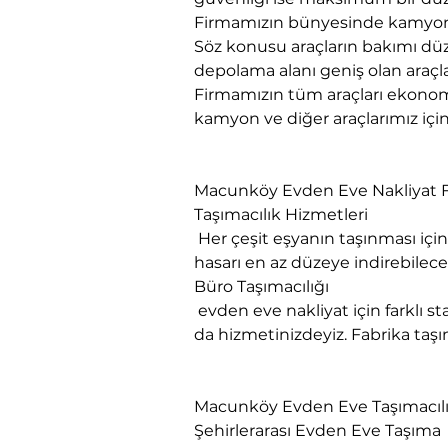
Firmamızın bünyesinde kamyon, 
Söz konusu araçların bakımı düze
depolama alanı geniş olan araçla
Firmamızın tüm araçları ekonomi
kamyon ve diğer araçlarımız için 
Macunköy Evden Eve Nakliyat F
Taşımacılık Hizmetleri

 Her çeşit eşyanın taşınması için gerekli olan ambalaj malzemenin en kalitelisini kullanmaktayız. Eşyada oluşabilecek 
hasarı en az düzeye indirebil
Büro Taşımacılığı

 evden eve nakliyat için farklı standartlardaki araçlarımız ve profesyonel ekibimizle her türlü kurumsal taşınmalarınızda 
da hizmetinizdeyiz. Fabrika taşım
Macunköy Evden Eve Taşımacıl
Şehirlerarası Evden Eve Taşıma
