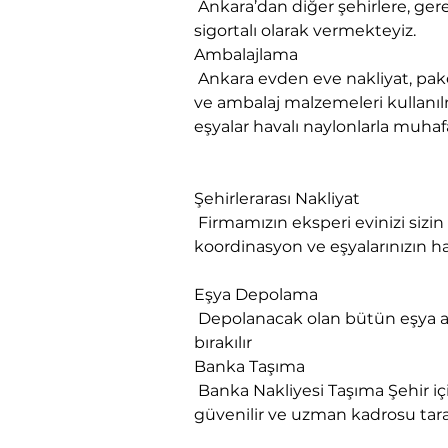
 Ankara’dan diğer şehirlere, gerekse diğer şehirlerden Ankara’ya evden eve nakliyat ve taşıma hizmetleri sorunsuz ve 
sigortalı olarak vermekteyiz.
Ambalajlama

 Ankara evden eve nakliyat, paketlenmesi yapılacak eşyanın cinsine ve hacmine göre muhtelif ebatlarda karton kutular 
ve ambalaj malzemeleri kullanılm
eşyalar havalı naylonlarla muhafa
Şehirlerarası Nakliyat

 Firmamızın eksperi evinizi sizin istediğiniz saat ve zamanda ziyaret eder, nakliyat talebinize uygun planlama 
koordinasyon ve eşyalarınızın h
Eşya Depolama

 Depolanacak olan bütün eşya ambalajlanır. Eşyanın sigortası yapılır. Depoya nakliyesi yapılır. İçinde ambalajlı bir şekilde 
bırakılır
​Banka Taşıma

 Banka Nakliyesi Taşıma Şehir içi Şehirlerarası Banka Ofis Nakliyesi Taşımacılık Profesyonel Banka taşıma firmamızın 
güvenilir ve uzman kadrosu tara