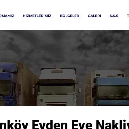
İRMAMIZ
HİZMETLERİMİZ
BÖLGELER
GALERİ
S.S.S
T
köy Evden Eve Nakli