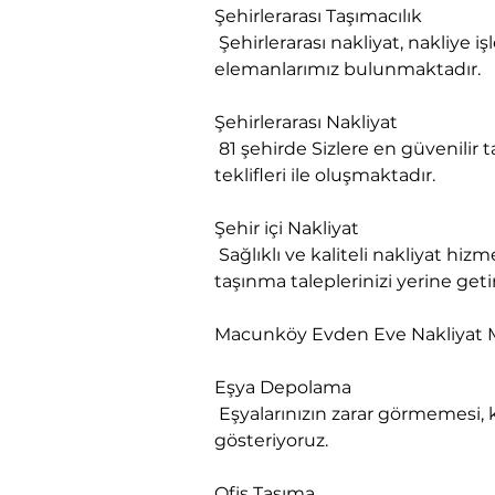
Şehirlerarası Taşımacılık

 Şehirlerarası nakliyat, nakliye işlerinizde evden eve nakliyat tecrübesi ile nakliyat yapabilme sertifikası almış eğitimli 
elemanlarımız bulunmaktadır.
Şehirlerarası Nakliyat

 81 şehirde Sizlere en güvenilir taşınma hizmeti sunmanın garantisini veriyoruz. Firmamız sizlere en uygun nakliyat fiyat 
teklifleri ile oluşmaktadır.
Şehir içi Nakliyat

 Sağlıklı ve kaliteli nakliyat hizmetlerini vermek adına her daim hizmetinizdeyiz. Firmamız bu alanda varolan tüm 
taşınma taleplerinizi yerine geti
Macunköy Evden Eve Nakliyat
Eşya Depolama

 Eşyalarınızın zarar görmemesi, kırılmaması ve bozulmaması gerekir ki, bu titizliği sizler adına biz gereken özeni 
gösteriyoruz.
Ofis Taşıma
