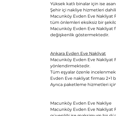
Yüksek katlı binalar için ise asa
Şehir içi nakliye hizmetleri dah
Macunköy Evden Eve Nakliyat Fir
tüm önlemleri eksiksiz bir şekil
Macunköy Evden Eve Nakliyat fiya
değişkenlik göstermektedir.
Ankara Evden Eve Nakliyat
Macunköy Evden Eve Nakliyat Fir
yönlendirmektedir.
Tüm eşyalar özenle incelenmekt
Evden Eve nakliyat firması 2+1 bi
Ayrıca paketleme hizmetleri içi
Macunköy Evden Eve Nakliye
Macunköy Evden Eve Nakliyat Fi
güvenliği ise maksimum bir dü