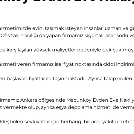
metimizde evini taşımak isteyen insanlar, uzman ve güve
is taşımacılığı da yapan firmamız sigortalı, asansörlü ve 
sında karşılaşılan yüksek maliyetler nedeniyle pek çok mü
meti veren firmamız ise, fiyat noktasında ciddi indirim
den başlayan fiyatlar ile taşınmaktadır. Ayrıca talep edilen
rmamız Ankara bölgesinde Macunköy Evden Eve Nakliyat, o
met vermekte olup, ayrıca eşya depolama hizmeti de verm
leştirilen sevkiyatlar için herhangi bir araç yakıt ücreti