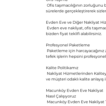
 Ofis taşımacılığının zorluğunu biliyoruz. Bu işin üstesinden kolaylıkla geliyoruz. İşlerinizin aksamaması adına en kısa 
sürelerde gerçekleştirerek sizlere
Evden Eve ve Diğer Nakliyat Hiz
 Evden eve nakliyat, ofis taşımacılığı, değerli eşya nakliyatı, parça eşyalarınızın nakliyatı ve askılı tekstil nakliyatı için 
bizden fiyat teklifi alabilirsiniz.
Profesyonel Paketleme

 Paketleme için harcayacağınız zamanı başka işler için değerlendirebilirsiniz. Eğer sizin için vakit nakit ise böyle ufak 
tefek işlerin hepsini profesyonel
Kalite Politikamız

 Nakliyat Hizmetlerinden Kaliteyi firmamız ile yakalayın. Nakliyat Sektörüne yeni bir bakış açısı getiren firmamız, yenilikçi 
ve müşteri odaklı kalite anlayış 
Macunköy Evden Eve Nakliyat
Nasıl Çalışıyoruz

 Macunköy Evden Eve Nakliyat Tüm ev eşyaların firmamız tarafımızdan paketlenir ve taşınır, demonte ve montaj yapılır, 