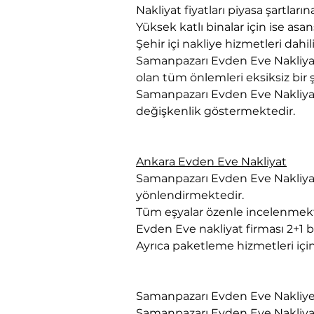
Nakliyat fiyatları piyasa şartl
Yüksek katlı binalar için ise asa
Şehir içi nakliye hizmetleri dah
Samanpazarı Evden Eve Nakliyat 
olan tüm önlemleri eksiksiz bir 
Samanpazarı Evden Eve Nakliyat f
değişkenlik göstermektedir.
Ankara Evden Eve Nakliyat
Samanpazarı Evden Eve Nakliyat F
yönlendirmektedir.
Tüm eşyalar özenle incelenmekt
Evden Eve nakliyat firması 2+1 bi
Ayrıca paketleme hizmetleri içi
Samanpazarı Evden Eve Nakliy
Samanpazarı Evden Eve Nakliyat 