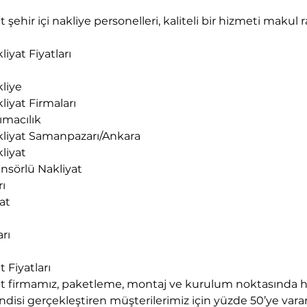
ehir içi nakliye personelleri, kaliteli bir hizmeti makul
iyat Fiyatları
liye
liyat Firmaları
ımacılık
kliyat Samanpazarı/Ankara
liyat
nsörlü Nakliyat
rı
yat
rı
 Fiyatları
 firmamız, paketleme, montaj ve kurulum noktasında he
disi gerçekleştiren müşterilerimiz için yüzde 50’ye varan