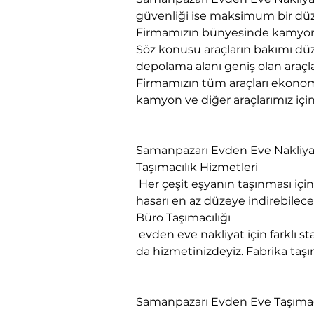
güvenliği ise maksimum bir dü
Firmamızın bünyesinde kamyon, 
Söz konusu araçların bakımı düze
depolama alanı geniş olan araçla
Firmamızın tüm araçları ekonomi
kamyon ve diğer araçlarımız için 
Samanpazarı Evden Eve Nakliyat
Taşımacılık Hizmetleri

 Her çeşit eşyanın taşınması için gerekli olan ambalaj malzemenin en kalitelisini kullanmaktayız. Eşyada oluşabilecek 
hasarı en az düzeye indirebil
Büro Taşımacılığı

 evden eve nakliyat için farklı standartlardaki araçlarımız ve profesyonel ekibimizle her türlü kurumsal taşınmalarınızda 
da hizmetinizdeyiz. Fabrika taşım
Samanpazarı Evden Eve Taşımac