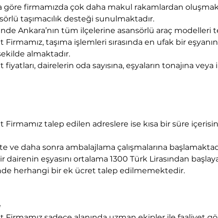
arına göre firmamızda çok daha makul rakamlardan oluşmak
nsörlü taşımacılık desteği sunulmaktadır. 
ilinde Ankara’nın tüm ilçelerine asansörlü araç modelleri
Firmamız, taşıma işlemleri sırasında en ufak bir eşyanın
şekilde almaktadır.
iyatları, dairelerin oda sayısına, eşyaların tonajına veya 
irmamız talep edilen adreslere ise kısa bir süre içerisi
e ve daha sonra ambalajlama çalışmalarına başlamaktad
r dairenin eşyasını ortalama 1300 Türk Lirasından başlayan
nde herhangi bir ek ücret talep edilmemektedir.
e
Firmamız sadece alanında uzman ekipler ile faaliyet gö