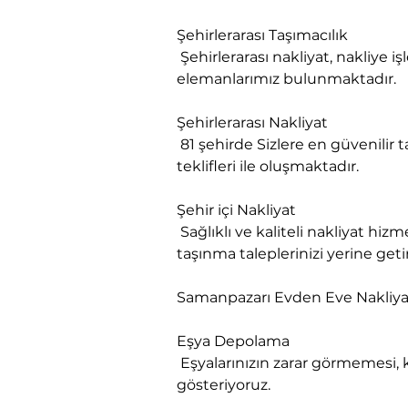
Şehirlerarası Taşımacılık

 Şehirlerarası nakliyat, nakliye işlerinizde evden eve nakliyat tecrübesi ile nakliyat yapabilme sertifikası almış eğitimli 
elemanlarımız bulunmaktadır.
Şehirlerarası Nakliyat

 81 şehirde Sizlere en güvenilir taşınma hizmeti sunmanın garantisini veriyoruz. Firmamız sizlere en uygun nakliyat fiyat 
teklifleri ile oluşmaktadır.
Şehir içi Nakliyat

 Sağlıklı ve kaliteli nakliyat hizmetlerini vermek adına her daim hizmetinizdeyiz. Firmamız bu alanda varolan tüm 
taşınma taleplerinizi yerine geti
Samanpazarı Evden Eve Nakliya
Eşya Depolama

 Eşyalarınızın zarar görmemesi, kırılmaması ve bozulmaması gerekir ki, bu titizliği sizler adına biz gereken özeni 
gösteriyoruz.