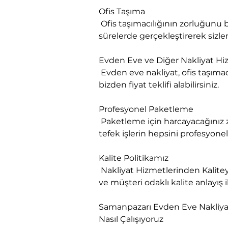
Ofis Taşıma

 Ofis taşımacılığının zorluğunu biliyoruz. Bu işin üstesinden kolaylıkla geliyoruz. İşlerinizin aksamaması adına en kısa 
sürelerde gerçekleştirerek sizlere
Evden Eve ve Diğer Nakliyat Hiz
 Evden eve nakliyat, ofis taşımacılığı, değerli eşya nakliyatı, parça eşyalarınızın nakliyatı ve askılı tekstil nakliyatı için 
bizden fiyat teklifi alabilirsiniz.
Profesyonel Paketleme

 Paketleme için harcayacağınız zamanı başka işler için değerlendirebilirsiniz. Eğer sizin için vakit nakit ise böyle ufak 
tefek işlerin hepsini profesyonel
Kalite Politikamız

 Nakliyat Hizmetlerinden Kaliteyi firmamız ile yakalayın. Nakliyat Sektörüne yeni bir bakış açısı getiren firmamız, yenilikçi 
ve müşteri odaklı kalite anlayış 
Samanpazarı Evden Eve Nakliya
Nasıl Çalışıyoruz
