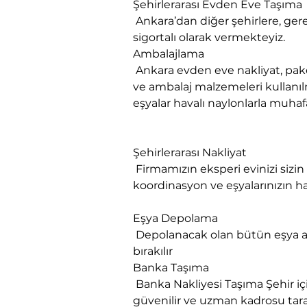
Şehirlerarası Evden Eve Taşıma

 Ankara’dan diğer şehirlere, gerekse diğer şehirlerden Ankara’ya evden eve nakliyat ve taşıma hizmetleri sorunsuz ve 
sigortalı olarak vermekteyiz.
Ambalajlama

 Ankara evden eve nakliyat, paketlenmesi yapılacak eşyanın cinsine ve hacmine göre muhtelif ebatlarda karton kutular 
ve ambalaj malzemeleri kullanılm
eşyalar havalı naylonlarla muhafa
Şehirlerarası Nakliyat

 Firmamızın eksperi evinizi sizin istediğiniz saat ve zamanda ziyaret eder, nakliyat talebinize uygun planlama 
koordinasyon ve eşyalarınızın h
Eşya Depolama

 Depolanacak olan bütün eşya ambalajlanır. Eşyanın sigortası yapılır. Depoya nakliyesi yapılır. İçinde ambalajlı bir şekilde 
bırakılır
​Banka Taşıma

 Banka Nakliyesi Taşıma Şehir içi Şehirlerarası Banka Ofis Nakliyesi Taşımacılık Profesyonel Banka taşıma firmamızın 
güvenilir ve uzman kadrosu tara