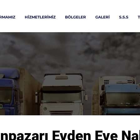
İRMAMIZ
HİZMETLERİMİZ
BÖLGELER
GALERİ
S.S.S
T
pazarı Evden Eve Nak