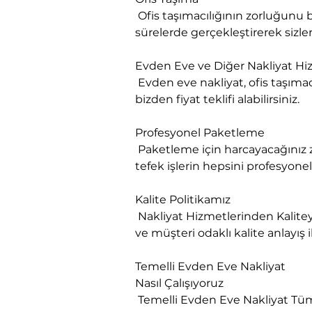
 Ofis taşımacılığının zorluğunu biliyoruz. Bu işin üstesinden kolaylıkla geliyoruz. İşlerinizin aksamaması adına en kısa 
sürelerde gerçekleştirerek sizlere
Evden Eve ve Diğer Nakliyat Hiz
 Evden eve nakliyat, ofis taşımacılığı, değerli eşya nakliyatı, parça eşyalarınızın nakliyatı ve askılı tekstil nakliyatı için 
bizden fiyat teklifi alabilirsiniz.
Profesyonel Paketleme

 Paketleme için harcayacağınız zamanı başka işler için değerlendirebilirsiniz. Eğer sizin için vakit nakit ise böyle ufak 
tefek işlerin hepsini profesyonel
Kalite Politikamız

 Nakliyat Hizmetlerinden Kaliteyi firmamız ile yakalayın. Nakliyat Sektörüne yeni bir bakış açısı getiren firmamız, yenilikçi 
ve müşteri odaklı kalite anlayış 
Temelli Evden Eve Nakliyat
Nasıl Çalışıyoruz

 Temelli Evden Eve Nakliyat Tüm ev eşyaların firmamız tarafımızdan paketlenir ve taşınır, demonte ve montaj yapılır, 