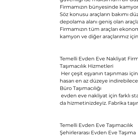
Firmamızın bünyesinde kamyon, 
Söz konusu araçların bakımı düze
depolama alanı geniş olan araçla
Firmamızın tüm araçları ekonomi
kamyon ve diğer araçlarımız için 
Temelli Evden Eve Nakliyat Firm
Taşımacılık Hizmetleri

 Her çeşit eşyanın taşınması için gerekli olan ambalaj malzemenin en kalitelisini kullanmaktayız. Eşyada oluşabilecek 
hasarı en az düzeye indirebil
Büro Taşımacılığı

 evden eve nakliyat için farklı standartlardaki araçlarımız ve profesyonel ekibimizle her türlü kurumsal taşınmalarınızda 
da hizmetinizdeyiz. Fabrika taşım
Temelli Evden Eve Taşımacılık
Şehirlerarası Evden Eve Taşıma
