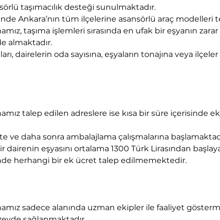
nsörlü taşımacılık desteği sunulmaktadır. 
ilinde Ankara’nın tüm ilçelerine asansörlü araç modelleri
mız, taşıma işlemleri sırasında en ufak bir eşyanın zarar
de almaktadır.
arı, dairelerin oda sayısına, eşyaların tonajına veya ilçel
mız talep edilen adreslere ise kısa bir süre içerisinde ek
e ve daha sonra ambalajlama çalışmalarına başlamaktad
r dairenin eşyasını ortalama 1300 Türk Lirasından başlayan
nde herhangi bir ek ücret talep edilmemektedir.
amız sadece alanında uzman ekipler ile faaliyet gösterm
zeyde sağlanmaktadır.