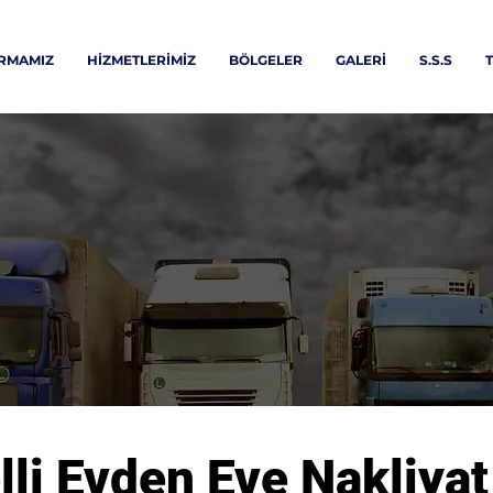
İRMAMIZ
HİZMETLERİMİZ
BÖLGELER
GALERİ
S.S.S
T
li Evden Eve Nakliyat