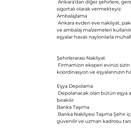
 Ankara’dan diğer şehirlere, gerekse diğer şehirlerden Ankara’ya evden eve nakliyat ve taşıma hizmetleri sorunsuz ve 
sigortalı olarak vermekteyiz.
Ambalajlama

 Ankara evden eve nakliyat, paketlenmesi yapılacak eşyanın cinsine ve hacmine göre muhtelif ebatlarda karton kutular 
ve ambalaj malzemeleri kullanılm
eşyalar havalı naylonlarla muhafa
Şehirlerarası Nakliyat

 Firmamızın eksperi evinizi sizin istediğiniz saat ve zamanda ziyaret eder, nakliyat talebinize uygun planlama 
koordinasyon ve eşyalarınızın h
Eşya Depolama

 Depolanacak olan bütün eşya ambalajlanır. Eşyanın sigortası yapılır. Depoya nakliyesi yapılır. İçinde ambalajlı bir şekilde 
bırakılır
​Banka Taşıma

 Banka Nakliyesi Taşıma Şehir içi Şehirlerarası Banka Ofis Nakliyesi Taşımacılık Profesyonel Banka taşıma firmamızın 
güvenilir ve uzman kadrosu tara