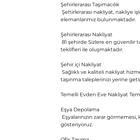
Şehirlerarası Taşımacılık

 Şehirlerarası nakliyat, nakliye işlerinizde evden eve nakliyat tecrübesi ile nakliyat yapabilme sertifikası almış eğitimli 
elemanlarımız bulunmaktadır.
Şehirlerarası Nakliyat

 81 şehirde Sizlere en güvenilir taşınma hizmeti sunmanın garantisini veriyoruz. Firmamız sizlere en uygun nakliyat fiyat 
teklifleri ile oluşmaktadır.
Şehir içi Nakliyat

 Sağlıklı ve kaliteli nakliyat hizmetlerini vermek adına her daim hizmetinizdeyiz. Firmamız bu alanda varolan tüm 
taşınma taleplerinizi yerine geti
Temelli Evden Eve Nakliyat Tem
Eşya Depolama

 Eşyalarınızın zarar görmemesi, kırılmaması ve bozulmaması gerekir ki, bu titizliği sizler adına biz gereken özeni 
gösteriyoruz.
Ofis Taşıma
