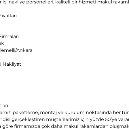
içi nakliye personelleri, kaliteli bir hizmeti makul rakam
iyatları
Firmaları
ık
 Temelli/Ankara
ü Nakliyat
ları
mamız, paketleme, montaj ve kurulum noktasında her tür
disi gerçekleştiren müşterilerimiz için yüzde 50’ye varan
arına göre firmamızda çok daha makul rakamlardan oluşmak