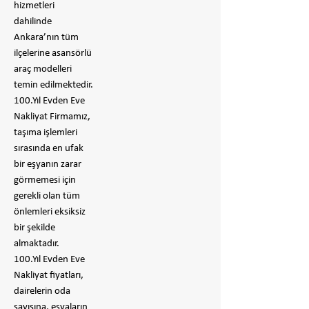
hizmetleri
dahilinde
Ankara’nın tüm
ilçelerine asansörlü
araç modelleri
temin edilmektedir.
100.Yıl Evden Eve
Nakliyat Firmamız,
taşıma işlemleri
sırasında en ufak
bir eşyanın zarar
görmemesi için
gerekli olan tüm
önlemleri eksiksiz
bir şekilde
almaktadır.
100.Yıl Evden Eve
Nakliyat fiyatları,
dairelerin oda
sayısına, eşyaların