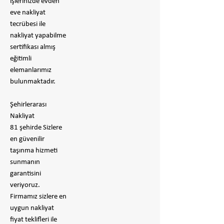
işlerinizde evden
eve nakliyat
tecrübesi ile
nakliyat yapabilme
sertifikası almış
eğitimli
elemanlarımız
bulunmaktadır.
Şehirlerarası
Nakliyat
81 şehirde Sizlere
en güvenilir
taşınma hizmeti
sunmanın
garantisini
veriyoruz.
Firmamız sizlere en
uygun nakliyat
fiyat teklifleri ile