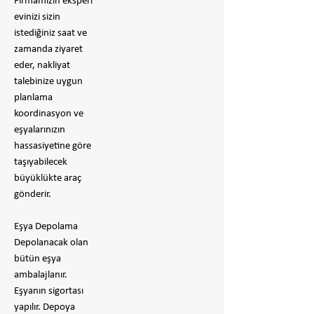
Firmamızın eksperi
evinizi sizin
istediğiniz saat ve
zamanda ziyaret
eder, nakliyat
talebinize uygun
planlama
koordinasyon ve
eşyalarınızın
hassasiyetine göre
taşıyabilecek
büyüklükte araç
gönderir.
Eşya Depolama
Depolanacak olan
bütün eşya
ambalajlanır.
Eşyanın sigortası
yapılır. Depoya