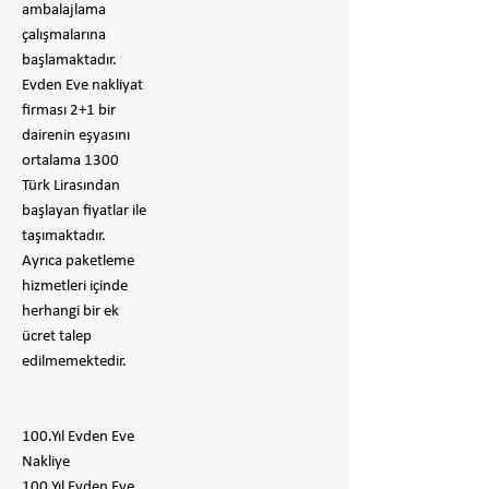
ambalajlama
çalışmalarına
başlamaktadır.
Evden Eve nakliyat
firması 2+1 bir
dairenin eşyasını
ortalama 1300
Türk Lirasından
başlayan fiyatlar ile
taşımaktadır.
Ayrıca paketleme
hizmetleri içinde
herhangi bir ek
ücret talep
edilmemektedir.
100.Yıl Evden Eve
Nakliye
100.Yıl Evden Eve