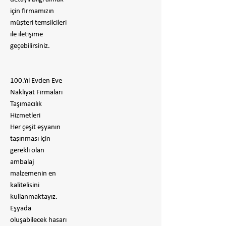
için firmamızın
müşteri temsilcileri
ile iletişime
geçebilirsiniz.
100.Yıl Evden Eve
Nakliyat Firmaları
Taşımacılık
Hizmetleri
Her çeşit eşyanın
taşınması için
gerekli olan
ambalaj
malzemenin en
kalitelisini
kullanmaktayız.
Eşyada
oluşabilecek hasarı