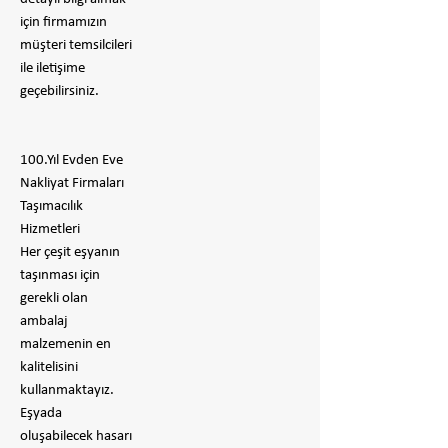
için firmamızın
müşteri temsilcileri
ile iletişime
geçebilirsiniz.
100.Yıl Evden Eve
Nakliyat Firmaları
Taşımacılık
Hizmetleri
Her çeşit eşyanın
taşınması için
gerekli olan
ambalaj
malzemenin en
kalitelisini
kullanmaktayız.
Eşyada
oluşabilecek hasarı