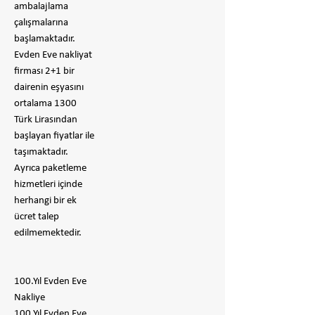
ambalajlama
çalışmalarına
başlamaktadır.
Evden Eve nakliyat
firması 2+1 bir
dairenin eşyasını
ortalama 1300
Türk Lirasından
başlayan fiyatlar ile
taşımaktadır.
Ayrıca paketleme
hizmetleri içinde
herhangi bir ek
ücret talep
edilmemektedir.
100.Yıl Evden Eve
Nakliye
100.Yıl Evden Eve