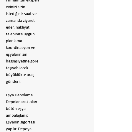
Firmamızın eksperi
evinizi sizin
istediğiniz saat ve
zamanda ziyaret
eder, nakliyat
talebinize uygun
planlama
koordinasyon ve
eşyalarınızın
hassasiyetine göre
taşıyabilecek
büyüklükte araç
gönderir.
Eşya Depolama
Depolanacak olan
bütün eşya
ambalajlanır.
Eşyanın sigortası
yapılır. Depoya