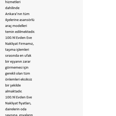
hizmetleri
dahilinde
Ankara’nın tüm
ilçelerine asansörlü
araç modelleri
temin edilmektedir.
100.Yıl Evden Eve
Nakliyat Firmamız,
taşıma işlemleri
sırasında en ufak
bir eşyanın zarar
görmemesi için
gerekli olan tüm
önlemleri eksiksiz
bir şekilde
almaktadır.
100.Yıl Evden Eve
Nakliyat fiyatları,
dairelerin oda
sayısına, eşyaların