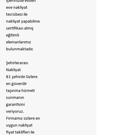
işlerinizde evden
eve nakliyat
tecrübesi ile
nakliyat yapabilme
sertifikası almış
eğitimli
elemanlarımız
bulunmaktadır.
Şehirlerarası
Nakliyat
81 şehirde Sizlere
en güvenilir
taşınma hizmeti
sunmanın
garantisini
veriyoruz.
Firmamız sizlere en
uygun nakliyat
fiyat teklifleri ile