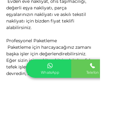
 Evden eve nakliyat, ofis taşımacılığı, 
değerli eşya nakliyatı, parça 
eşyalarınızın nakliyatı ve askılı tekstil 
nakliyatı için bizden fiyat teklifi 
alabilirsiniz.
Profesyonel Paketleme

 Paketleme için harcayacağınız zamanı 
başka işler için değerlendirebilirsiniz. 
Eğer sizin için vakit nakit ise böyle ufak 
tefek işlerin hepsini profesyonellere 
WhatsApp
Telefon
devredin, zaman size kalsın.
Kalite Politikamız

 Nakliyat Hizmetlerinden Kaliteyi 
firmamız ile yakalayın. Nakliyat 
Sektörüne yeni bir bakış açısı getiren 
firmamız, yenilikçi ve müşteri odaklı 
kalite anlayış ile sizlere hizmet 
vermektedir.
Öveçler Evden Eve Nakliyat