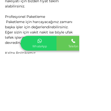
nakliyatı için bizden fiyat teklifi 
alabilirsiniz.
Profesyonel Paketleme

 Paketleme için harcayacağınız zamanı 
başka işler için değerlendirebilirsiniz. 
Eğer sizin için vakit nakit ise böyle ufak 
tefek işlerin hepsini profesyonellere 
devredin, zaman size kalsın.
WhatsApp
Telefon
Kalite Politikamız

 Nakliyat Hizmetlerinden Kaliteyi 
firmamız ile yakalayın. Nakliyat 
Sektörüne yeni bir bakış açısı getiren 
firmamız, yenilikçi ve müşteri odaklı 
kalite anlayış ile sizlere hizmet 
vermektedir.
A.O.Ç. Evden Eve Nakliyat
Nasıl Çalışıyoruz

 A.O.Ç. Evden Eve Nakliyat Tüm ev 
eşyaların firmamız tarafımızdan 