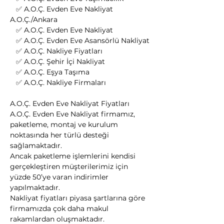
   ✅ A.O.Ç. Evden Eve Nakliyat 
A.O.Ç./Ankara
   ✅ A.O.Ç. Evden Eve Nakliyat
   ✅ A.O.Ç. Evden Eve Asansörlü Nakliyat
   ✅ A.O.Ç. Nakliye Fiyatları
   ✅ A.O.Ç. Şehir İçi Nakliyat
   ✅ A.O.Ç. Eşya Taşıma
   ✅ A.O.Ç. Nakliye Firmaları
A.O.Ç. Evden Eve Nakliyat Fiyatları
A.O.Ç. Evden Eve Nakliyat firmamız, 
paketleme, montaj ve kurulum 
noktasında her türlü desteği 
sağlamaktadır.
Ancak paketleme işlemlerini kendisi 
gerçekleştiren müşterilerimiz için 
yüzde 50’ye varan indirimler 
yapılmaktadır.
Nakliyat fiyatları piyasa şartlarına göre 
firmamızda çok daha makul 
rakamlardan oluşmaktadır.