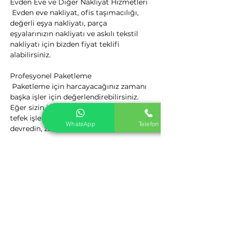
Evden Eve ve Diğer Nakliyat Hizmetleri

 Evden eve nakliyat, ofis taşımacılığı, 
değerli eşya nakliyatı, parça 
eşyalarınızın nakliyatı ve askılı tekstil 
nakliyatı için bizden fiyat teklifi 
alabilirsiniz.
Profesyonel Paketleme

 Paketleme için harcayacağınız zamanı 
başka işler için değerlendirebilirsiniz. 
Eğer sizin için vakit nakit ise böyle ufak 
tefek işlerin hepsini profesyonellere 
WhatsApp
Telefon
devredin, zaman size kalsın.
Kalite Politikamız

 Nakliyat Hizmetlerinden Kaliteyi 
firmamız ile yakalayın. Nakliyat 
Sektörüne yeni bir bakış açısı getiren 
firmamız, yenilikçi ve müşteri odaklı 
kalite anlayış ile sizlere hizmet 
vermektedir.